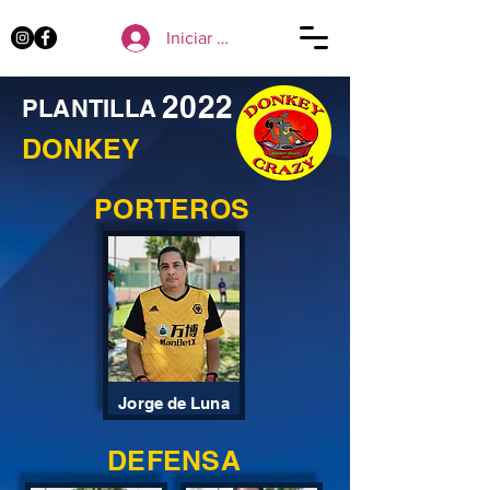
Iniciar sesión
2022
PLANTILLA
DONKEY
PORTEROS
Jorge de Luna
DEFENSA