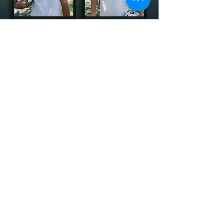
Giovani Salazar
Juan
Ángel
Berumen
DELANTEROS
Alejandro Arenas Gzz
Jorge Almaguer