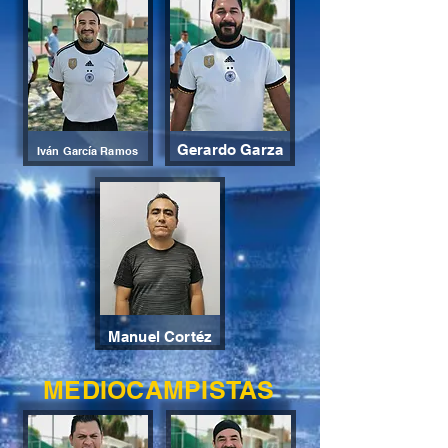
Gerardo Garza
Iván
García
Ramos
Manuel Cortéz
MEDIOCAMPISTAS