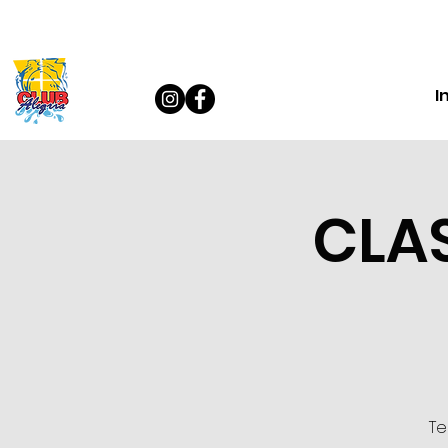
I
CLA
Te