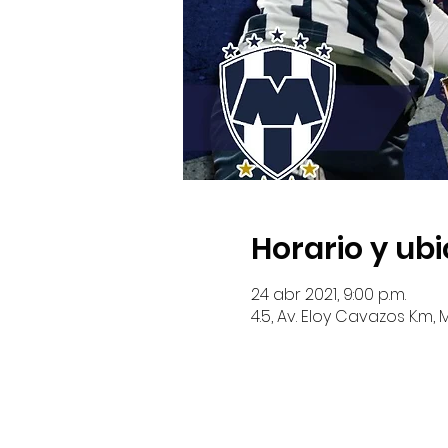
Horario y ub
24 abr 2021, 9:00 p.m.
4.5, Av. Eloy Cavazos K.m, 