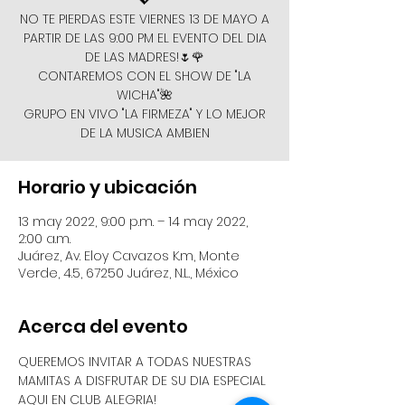
💖
NO TE PIERDAS ESTE VIERNES 13 DE MAYO A
PARTIR DE LAS 9:00 PM EL EVENTO DEL DIA
DE LAS MADRES!🌷🌹
CONTAREMOS CON EL SHOW DE "LA
WICHA"🌺
GRUPO EN VIVO "LA FIRMEZA" Y LO MEJOR
DE LA MUSICA AMBIEN
Horario y ubicación
13 may 2022, 9:00 p.m. – 14 may 2022,
2:00 a.m.
Juárez, Av. Eloy Cavazos K.m, Monte
Verde, 4.5, 67250 Juárez, N.L., México
Acerca del evento
QUEREMOS INVITAR A TODAS NUESTRAS 
MAMITAS A DISFRUTAR DE SU DIA ESPECIAL 
AQUI EN CLUB ALEGRIA!