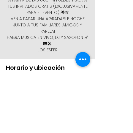
A PARTIR DE LAS 8:00 PM PUEDES TRAER A
TUS INVITADOS GRATIS (EXCLUSIVAMENTE
PARA EL EVENTO) 🎁🎊
VEN A PASAR UNA AGRADABLE NOCHE
JUNTO A TUS FAMILIARES, AMIGOS Y
PAREJA!
HABRA MUSICA EN VIVO, DJ Y SAXOFON 🎷
🎹🎤
LOS ESPER
Horario y ubicación
02 dic 2022, 8:00 p.m.
Juárez, Av. Eloy Cavazos K.m, Monte
Verde, 4.5, 67250 Juárez, N.L., México
Compartir este evento