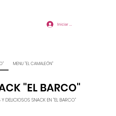
Clases
More
Iniciar sesión
O"
MENU "EL CAMALEÓN"
ACK "EL BARCO"